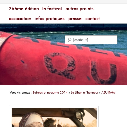
Menu principal
Festival du Film Court Francophone – [Un poing c'est
26ème édition
aller au contenu principal
aller au contenu secondaire
le festival
autres projets
court]
Reche
association
infos pratiques
presse
contact
Vous visionnez :
Soirées et nocturne 2014
»
Le Liban à l'honneur
»
ABU RAMI