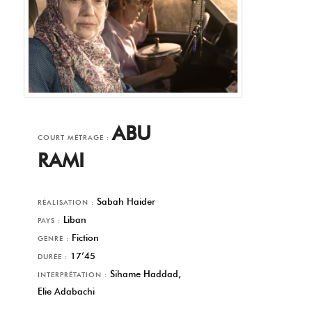
ABU
COURT MÉTRAGE :
RAMI
Sabah Haider
RÉALISATION :
Liban
PAYS :
Fiction
GENRE :
17’45
DURÉE :
Sihame Haddad,
INTERPRÉTATION :
Elie Adabachi