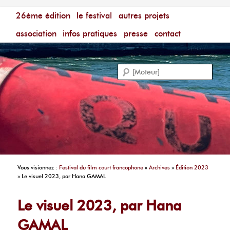
Menu principal
Festival du Film Court Francophone – [Un poing c'est
26ème édition
aller au contenu principal
aller au contenu secondaire
le festival
autres projets
court]
Reche
association
infos pratiques
presse
contact
Vous visionnez :
Festival du film court francophone
»
Archives
»
Édition 2023
»
Le visuel 2023, par Hana GAMAL
Le visuel 2023, par Hana
GAMAL