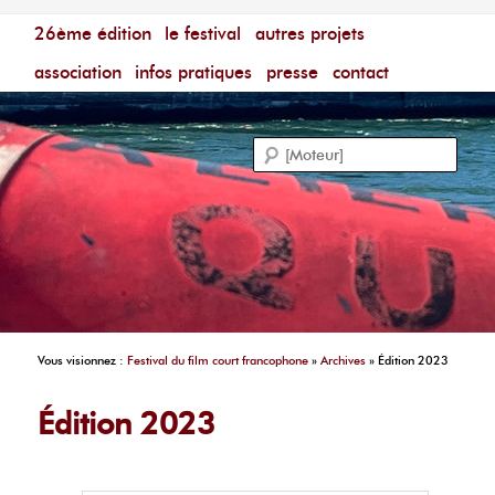
Menu principal
Festival du Film Court Francophone – [Un poing c'est
26ème édition
aller au contenu principal
aller au contenu secondaire
le festival
autres projets
court]
Reche
association
infos pratiques
presse
contact
Vous visionnez :
Festival du film court francophone
»
Archives
»
Édition 2023
Édition 2023