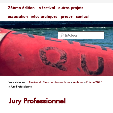
Menu principal
Festival du Film Court Francophone – [Un poing c'est
26ème édition
aller au contenu principal
aller au contenu secondaire
le festival
autres projets
court]
Reche
association
infos pratiques
presse
contact
Vous visionnez :
Festival du film court francophone
»
Archives
»
Édition 2020
»
Jury Professionnel
Jury Professionnel