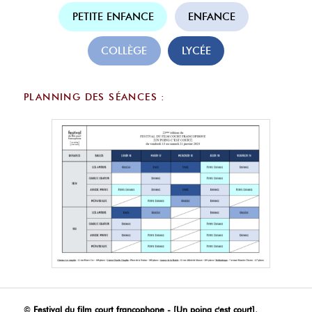
PETITE ENFANCE
ENFANCE
COLLÈGE
LYCÉE
PLANNING DES SÉANCES :
©
Festival du film court francophone - [Un poing c'est court]
,