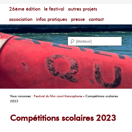
Menu principal
Festival du Film Court Francophone – [Un poing c'est
26ème édition
aller au contenu principal
aller au contenu secondaire
le festival
autres projets
court]
Reche
association
infos pratiques
presse
contact
Vous visionnez :
Festival du film court francophone
»
Compétitions scolaires
2023
Compétitions scolaires 2023