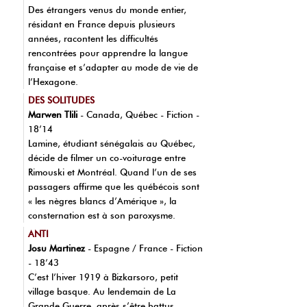
Des étrangers venus du monde entier,
résidant en France depuis plusieurs
années, racontent les difficultés
rencontrées pour apprendre la langue
française et s’adapter au mode de vie de
l’Hexagone.
DES SOLITUDES
Marwen Tlili
- Canada, Québec - Fiction -
18’14
Lamine, étudiant sénégalais au Québec,
décide de filmer un co-voiturage entre
Rimouski et Montréal. Quand l’un de ses
passagers affirme que les québécois sont
« les nègres blancs d’Amérique », la
consternation est à son paroxysme.
ANTI
Josu Martinez
- Espagne / France - Fiction
- 18’43
C’est l’hiver 1919 à Bizkarsoro, petit
village basque. Au lendemain de La
Grande Guerre, après s’être battus