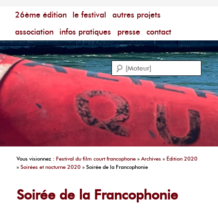
Menu principal
Festival du Film Court Francophone – [Un poing c'est
26ème édition
aller au contenu principal
aller au contenu secondaire
le festival
autres projets
court]
Reche
association
infos pratiques
presse
contact
Vous visionnez :
Festival du film court francophone
»
Archives
»
Édition 2020
»
Soirées et nocturne 2020
»
Soirée de la Francophonie
Soirée de la Francophonie