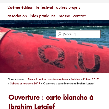
Menu principal
Festival du Film Court Francophone – [Un poing c'est
26ème édition
aller au contenu principal
aller au contenu secondaire
le festival
autres projets
court]
Reche
association
infos pratiques
presse
contact
Vous visionnez :
Festival du film court francophone
»
Archives
»
Édition 2017
»
Soirées et nocturne 2017
»
Ouverture : carte blanche à Ibrahim Letaïef
Ouverture : carte blanche à
Ibrahim Letaïef