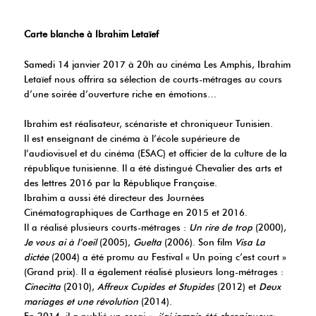
Carte blanche à Ibrahim Letaïef
Samedi 14 janvier 2017 à 20h au cinéma Les Amphis, Ibrahim
Letaïef nous offrira sa sélection de courts-métrages au cours
d’une soirée d’ouverture riche en émotions…
Ibrahim est réalisateur, scénariste et chroniqueur Tunisien.
Il est enseignant de cinéma à l’école supérieure de
l’audiovisuel et du cinéma (ESAC) et officier de la culture de la
république tunisienne. Il a été distingué Chevalier des arts et
des lettres 2016 par la République Française.
Ibrahim a aussi été directeur des Journées
Cinématographiques de Carthage en 2015 et 2016.
Il a réalisé plusieurs courts-métrages :
Un rire de trop
(2000),
Je vous ai à l’oeil
(2005),
Guelta
(2006). Son film
Visa La
dictée
(2004) a été promu au Festival « Un poing c’est court »
(Grand prix). Il a également réalisé plusieurs long-métrages :
Cinecitta
(2010),
Affreux Cupides et Stupides
(2012) et
Deux
mariages et une révolution
(2014).
En 2014, il a publié un essai «
j’ai jamais été chroniqueur
« .