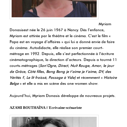
Myriam
Donasisest née le 26 juin 1967 à Nancy. Dès l’enfance,
Myriam est attirée par le théâtre et le cinéma. C’est le film «
Papa est en voyage d’affaires » qui lui a donné envie de faire
du cinéma. Autodidacte, elle réalise son premier court-
métrage en 1992. Depuis, elle s’est perfectionnée à l’écriture
cinématographique, la direction d’acteurs. Depuis a tourné 11
courts-métrages (
Son’Ogre
,
Direct
,
Nuit Rouge
,
Amor
,
le jour
de Grâce
,
Côté filles
,
Bang
Bang je t’aime je t’aime
,
DV, des
Vérités ?, Le lit froissé
,
Passage à Vide)
et récemment «
Histoire
Belge
» et elle a mis en scène des one women show.
Aujourd’hui, Myriam Donasis développe de nouveaux projets.
AZAMI BOUTHAÏNA // Ecrivaine-scénariste