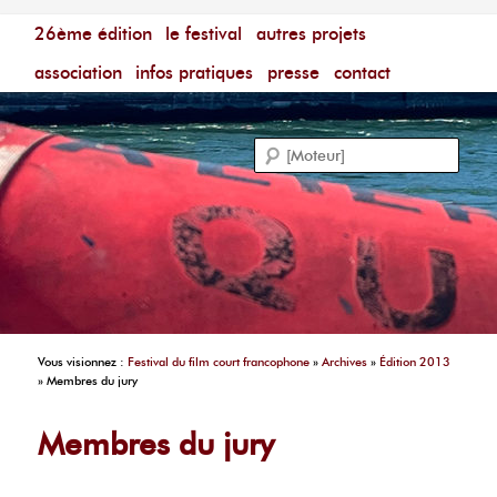
Menu principal
Festival du Film Court Francophone – [Un poing c'est
26ème édition
aller au contenu principal
aller au contenu secondaire
le festival
autres projets
court]
Reche
association
infos pratiques
presse
contact
Vous visionnez :
Festival du film court francophone
»
Archives
»
Édition 2013
»
Membres du jury
Membres du jury